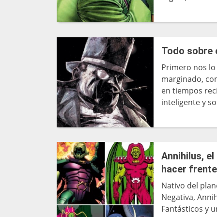
Todo sobre e
Primero nos lo
marginado, co
en tiempos reci
inteligente y sof
Annihilus, e
hacer frent
Nativo del pla
Negativa, Anni
Fantásticos y 