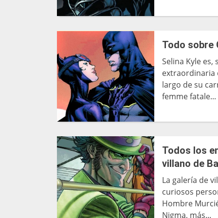
Todo sobre 
Selina Kyle es,
extraordinaria
largo de su ca
femme fatale...
Todos los en
villano de 
La galería de v
curiosos person
Hombre Murciél
Nigma, más...