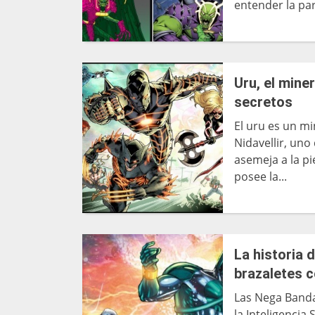
entender la par
Uru, el mine
secretos
El uru es un mi
Nidavellir, uno
asemeja a la p
posee la...
La historia 
brazaletes 
Las Nega Banda
la Inteligenci