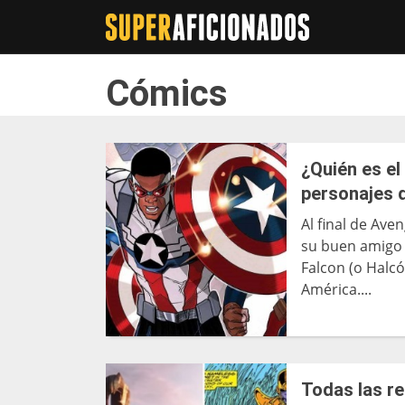
Cómics
¿Quién es e
personajes 
Al final de Ave
su buen amigo 
Falcon (o Halcó
América....
Todas las r