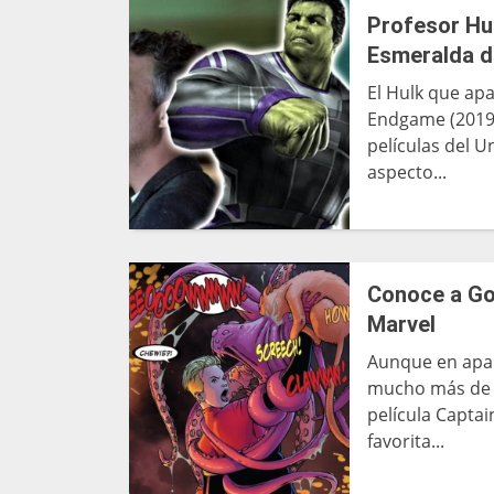
Profesor Hul
Esmeralda d
El Hulk que ap
Endgame (2019)
películas del 
aspecto...
Conoce a Goo
Marvel
Aunque en apar
mucho más de l
película Captai
favorita...