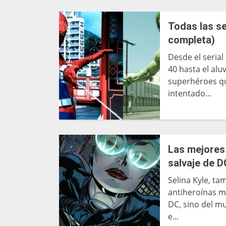
Todas las se
completa)
Desde el seria
40 hasta el alu
superhéroes qu
intentado...
Las mejores
salvaje de D
Selina Kyle, t
antiheroínas m
DC, sino del m
e...