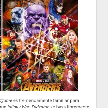
ndgame
es tremendamente familiar para
 que
Infinity War
,
Endgame
se basa libremente