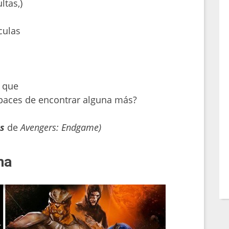
ltas,)
culas
 que
paces de encontrar alguna más?
rs
de
Avengers: Endgame)
ma