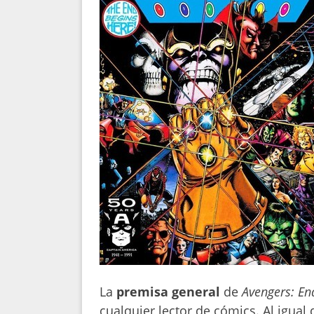
La
premisa general
de
Avengers: E
cualquier lector de cómics. Al igual