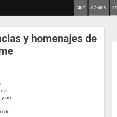
CINE
CÓMICS
SE
ncias y homenajes de
ame
n
 del
 y un
ud de