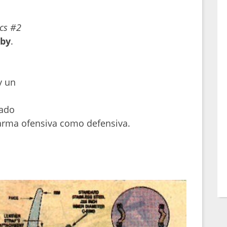
cs #2
rby
.
y un
zado
arma ofensiva como defensiva.