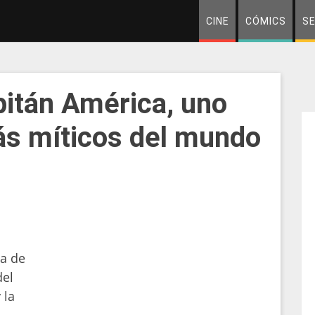
CINE
CÓMICS
SE
pitán América, uno
ás míticos del mundo
na de
del
 la