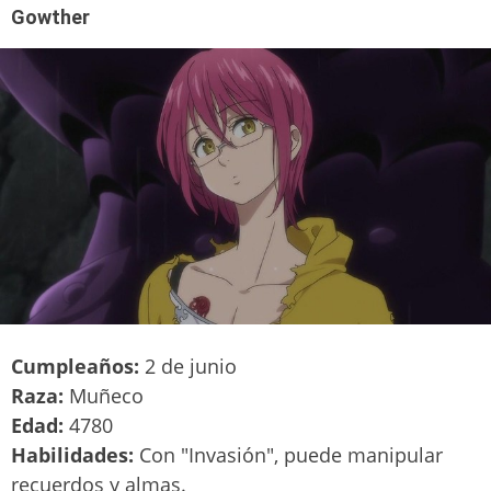
Gowther
Cumpleaños:
2 de junio
Raza:
Muñeco
Edad:
4780
Habilidades:
Con "Invasión", puede manipular
recuerdos y almas.