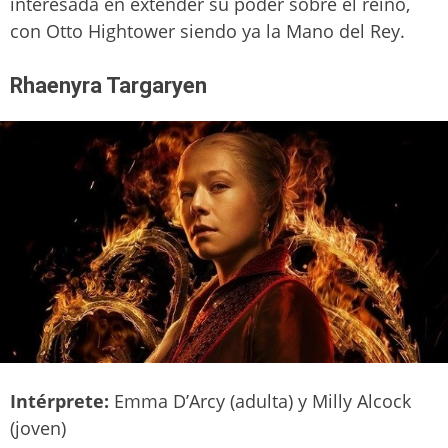
interesada en extender su poder sobre el reino,
con Otto Hightower siendo ya la Mano del Rey.
Rhaenyra Targaryen
Intérprete:
Emma D’Arcy (adulta) y Milly Alcock
(joven)