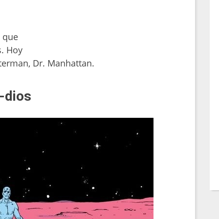
s que
s. Hoy
terman, Dr. Manhattan.
i-dios