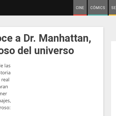
CINE
CÓMICS
SE
ce a Dr. Manhattan,
oso del universo
e las
storia
 real
aran
oner
ajes,
roso: