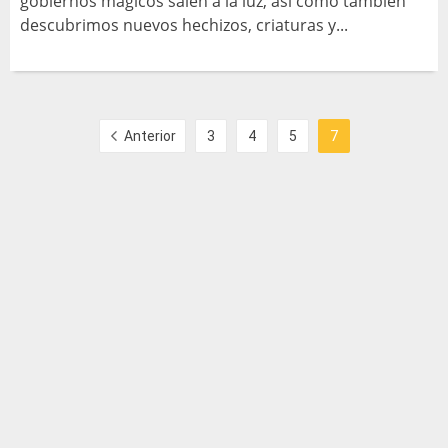
gobiernos mágicos salen a la luz, así como también
descubrimos nuevos hechizos, criaturas y...
Anterior
3
4
5
7