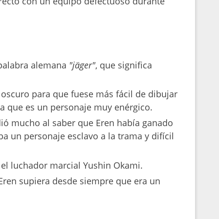
recto con un equipo defectuoso durante
a palabra alemana
"jäger"
, que significa
 oscuro para que fuese más fácil de dibujar
 ya que es un personaje muy enérgico.
dió mucho al saber que Eren había ganado
a un personaje esclavo a la trama y difícil
 el luchador marcial Yushin Okami.
 Eren supiera desde siempre que era un