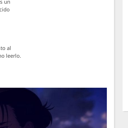
os un
cido
to al
o leerlo.