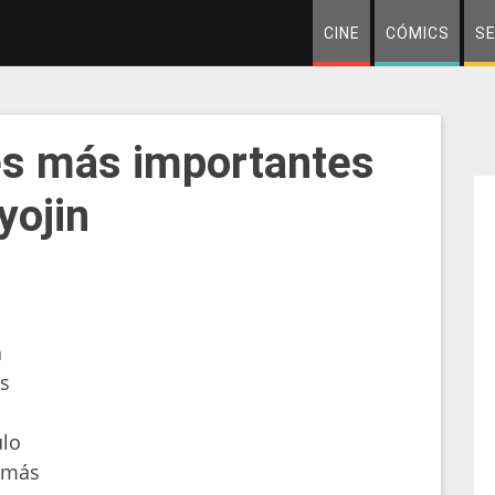
CINE
CÓMICS
SE
es más importantes
yojin
a
as
ulo
 más