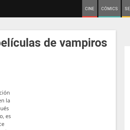
CINE
CÓMICS
SE
elículas de vampiros
cción
en la
pués
o, es
ce