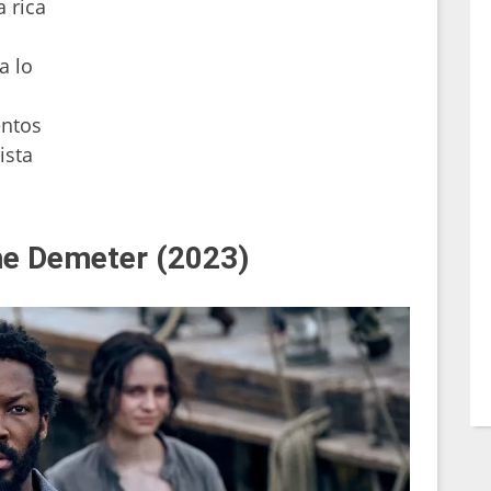
 rica
a lo
ntos
ista
the Demeter (2023)