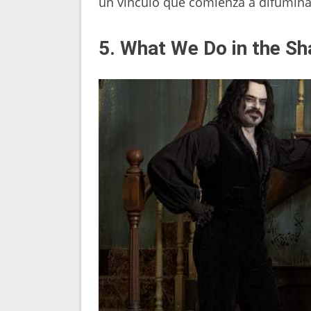
un vínculo que comienza a difuminar 
5. What We Do in the S