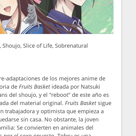
houjo, Slice of Life, Sobrenatural
s re-adaptaciones de los mejores anime de
toria de
Fruits Basket
ideada por Natsuki
ans del shoujo, y el "reboot" de este año es
ada del material original.
Fruits Basket
sigue
en trabajadora y optimista que empieza a
uedarse sin casa. No obstante, la joven
amilia: Se convierten en animales del
 por el sexo opuesto. Tohru es una