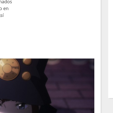
onados
do en
sí