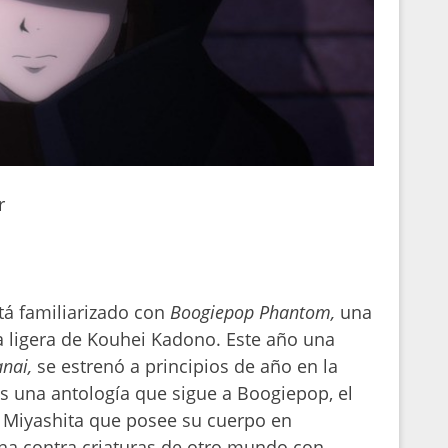
r
tá familiarizado con
Boogiepop Phantom,
una
a ligera de Kouhei Kadono. Este año una
nai,
se estrenó a principios de año en la
es una antología que sigue a Boogiepop, el
ka Miyashita que posee su cuerpo en
cha contra criaturas de otro mundo con