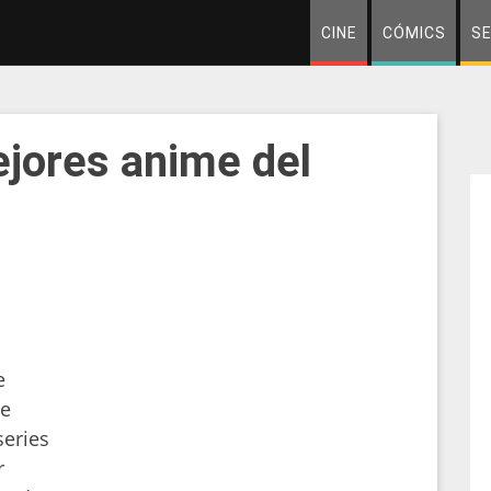
CINE
CÓMICS
SE
ejores anime del
e
de
eries
r