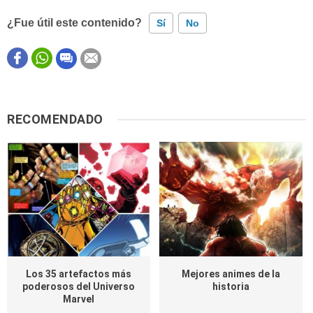
¿Fue útil este contenido?
Sí
No
Este contenido contiene información incorrecta
Este contenido no tiene la información que busco
RECOMENDADO
Otro
Los 35 artefactos más
Mejores animes de la
poderosos del Universo
historia
Marvel