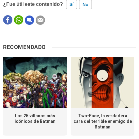
¿Fue útil este contenido?
Sí
No
Este contenido contiene información incorrecta
Este contenido no tiene la información que busco
RECOMENDADO
Otro
Los 25 villanos más
Two-Face, la verdadera
icónicos de Batman
cara del terrible enemigo de
Batman