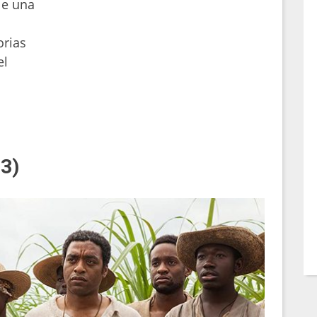
le una
n
orias
el
13)