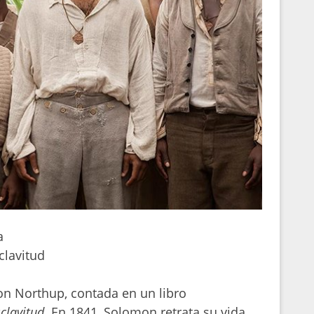
a
clavitud
on Northup, contada en un libro
clavitud
. En 1841, Solomon retrata su vida