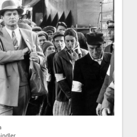
a
hindler